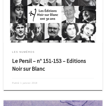
Journal inédit, le persil est à la fois parole et silence. Ce numéro
triple présente les textes de 30 auteur·es du catalogue des
Editions Noir sur Blanc, fondées il y a trente ans à Montricher par
Vera et Jan Michalski pour créer des passerelles entre es cultures
et les peuples […]
LES NUMÉROS
Le Persil – n° 151-153 – Editions
Noir sur Blanc
Publié
1 janvier 2018