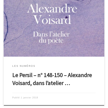
Journal inédit, le persil est à la fois parole et silence. Ce numéro
triple contient des textes et des oeuvres picturales d’Alexandre
Voisard et de ses amis. Il a été réalisé par Chantal Calpe pour
célébrer la foisonnante création du poète et écrivain jurassien qui,
à bientôt 90 ans, ouvre […]
LES NUMÉROS
Le Persil – n° 148-150 – Alexandre
Voisard, dans l’atelier …
Publié
1 janvier 2018