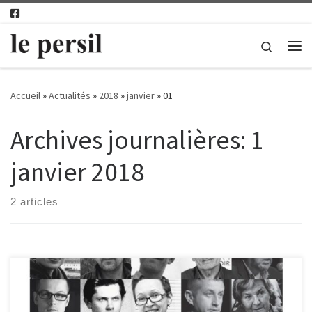
Passer au contenu
Search
Me
Accueil
»
Actualités
»
2018
»
janvier
»
01
Archives journalières:
1
janvier 2018
2 articles