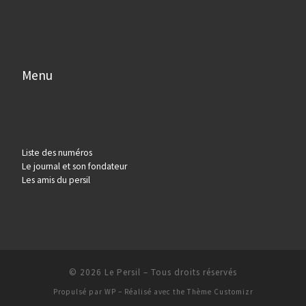
Menu
Liste des numéros
Le journal et son fondateur
Les amis du persil
© 2026
Le Persil
– Tous droits réservés
Propulsé par
WP
– Réalisé avec the
Thème Customizr