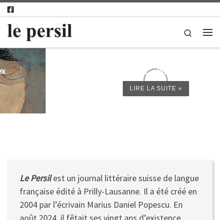
Passer au contenu
Search
Me
Le Persil – n° 199-201 – Institut littéraire suisse
LIRE LA SUITE »
Le Persil
est un journal littéraire suisse de langue
française édité à Prilly-Lausanne. Il a été créé en
2004 par l’écrivain Marius Daniel Popescu. En
août 2024, il fêtait ses vingt ans d’existence.