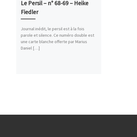
Le Persil – n° 68-69 – Heike
Fiedler
Journal inédit, le persil est à la fois
parole et silence. Ce numéro double est
une carte blanche offerte par Marius
Daniel […]