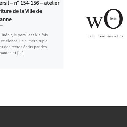
rsil – n° 154-156 – atelier
iture de la Ville de
sanne
 inédit, le persil est à la fois
 et silence. Ce numéro triple
nt des textes écrits par des
ipantes et […]