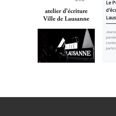
Le Pe
d’écr
Lau
Journal
parole
contie
partic