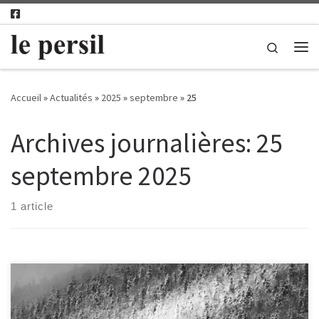
Passer au contenu
Search
Me
Accueil
»
Actualités
»
2025
»
septembre
»
25
Archives journalières:
25
septembre 2025
1 article