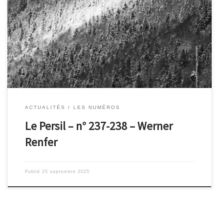
Journal inédit, le persil est à la fois parole et silence ; ce numéro
double est un hommage à l’écrivain jurassien Werner Renfer
(1898-1936), célèbre pour avoir inventé, aux côtés de Cendrars,
Ramuz ou Roud, une nouvelle parole poétique dans la Suisse
francophone. Il a été dirigé et orchestré par […]
ACTUALITÉS
LES NUMÉROS
Le Persil – n° 237-238 – Werner
Renfer
Publié
25 septembre 2025