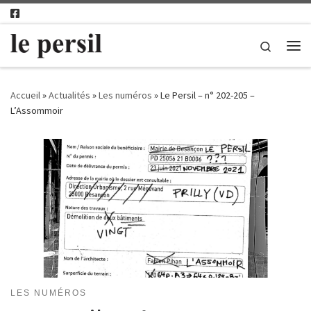
Passer au contenu
Search
Me
Accueil
»
Actualités
»
Les numéros
»
Le Persil – n° 202-205 –
L’Assommoir
LES NUMÉROS