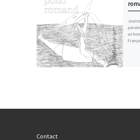
rom
Journal
parole
un hom
Franço
Contact