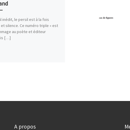
and
 inédit, le persil est à la fois
 et silence. Ce numéro triple « est
mage au poète et éditeur
is […]
A propos
M